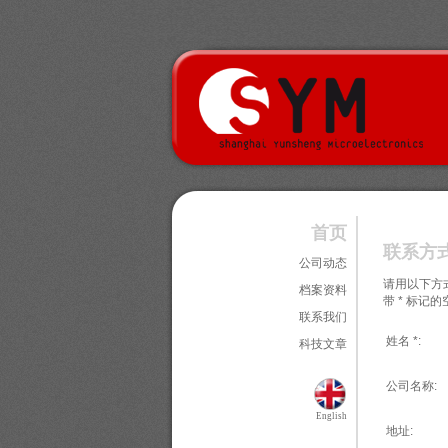
首页
联系方
公司动态
请用以下方
档案资料
带 * 标记
联系我们
姓名 *:
科技文章
公司名称:
English
地址: